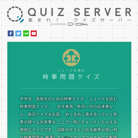
集ま
時
中学生・高校生のための時事クイズ
「ニュースを読む
時事問題クイズ」。
古今東西、昨日一日の出来事か
ら、毎日クイズを出題。
めぐるめく過ぎ去っていく世
界の様々な出来事を
ここで一気にチェックしちゃえる
便利なクイズです。
試験やテストに出る確率が高い旬
な時事問題を
厳選してピックアップコーナーにて配信