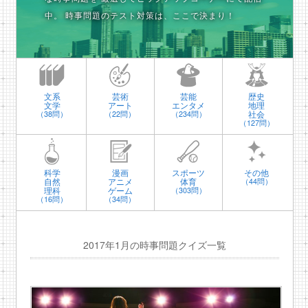
中。
時事問題のテスト対策は、ここで決まり！
文系
芸術
芸能
歴史
文学
アート
エンタメ
地理
社会
（38問）
（22問）
（234問）
（127問）
科学
漫画
スポーツ
その他
自然
アニメ
体育
（44問）
理科
ゲーム
（303問）
（16問）
（34問）
2017年1月の時事問題クイズ一覧