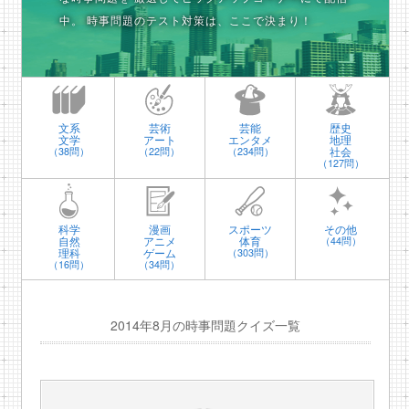
中。
時事問題のテスト対策は、ここで決まり！
文系
芸術
芸能
歴史
文学
アート
エンタメ
地理
社会
（38問）
（22問）
（234問）
（127問）
科学
漫画
スポーツ
その他
自然
アニメ
体育
（44問）
理科
ゲーム
（303問）
（16問）
（34問）
2014年8月の時事問題クイズ一覧