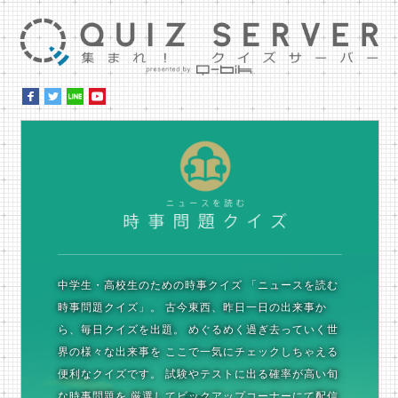
集ま
時
中学生・高校生のための時事クイズ
「ニュースを読む
時事問題クイズ」。
古今東西、昨日一日の出来事か
ら、毎日クイズを出題。
めぐるめく過ぎ去っていく世
界の様々な出来事を
ここで一気にチェックしちゃえる
便利なクイズです。
試験やテストに出る確率が高い旬
な時事問題を
厳選してピックアップコーナーにて配信