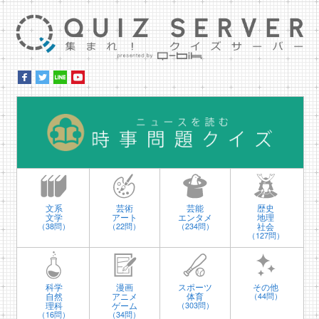
集ま
時
文系
芸術
芸能
歴史
文学
アート
エンタメ
地理
社会
（38問）
（22問）
（234問）
（127問）
科学
漫画
スポーツ
その他
自然
アニメ
体育
（44問）
理科
ゲーム
（303問）
（16問）
（34問）