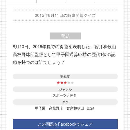
2015年8月11日の時事問題クイズ
問題
8月10日、2016年夏での勇退を表明した、智弁和歌山
高校野球部監督として甲子園通算63勝の歴代1位の記
録を持つのは誰でしょう？
難易度
★
★
★
★
★
ジャンル
スポーツ／体育
タグ
甲子園
高校野球
智弁和歌山
記録
この問題をFacebookでシェア