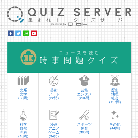
集ま
時
文系
芸術
芸能
歴史
文学
アート
エンタメ
地理
社会
（38問）
（22問）
（234問）
（127問）
科学
漫画
スポーツ
その他
自然
アニメ
体育
（44問）
理科
ゲーム
（303問）
（16問）
（34問）