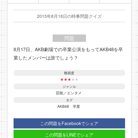
2015年8月18日の時事問題クイズ
問題
8月17日、AKB劇場での卒業公演をもってAKB48を卒
業したメンバーは誰でしょう？
難易度
★
★
★
★
★
ジャンル
芸能／エンタメ
タグ
AKB48
卒業
この問題をFacebookでシェア
この問題をLINEでシェア