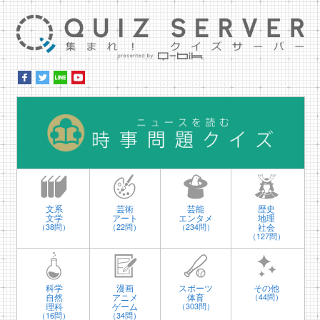
集ま
時
文系
芸術
芸能
歴史
文学
アート
エンタメ
地理
社会
（38問）
（22問）
（234問）
（127問）
科学
漫画
スポーツ
その他
自然
アニメ
体育
（44問）
理科
ゲーム
（303問）
（16問）
（34問）