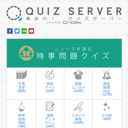
集ま
時
文系
芸術
芸能
歴史
文学
アート
エンタメ
地理
社会
（38問）
（22問）
（234問）
（127問）
科学
漫画
スポーツ
その他
自然
アニメ
体育
（44問）
理科
ゲーム
（303問）
（16問）
（34問）