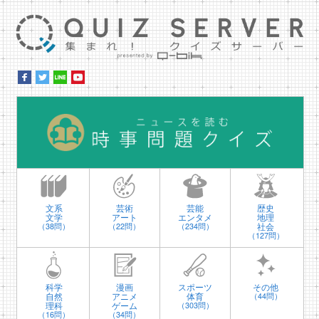
集ま
時
文系
芸術
芸能
歴史
文学
アート
エンタメ
地理
社会
（38問）
（22問）
（234問）
（127問）
科学
漫画
スポーツ
その他
自然
アニメ
体育
（44問）
理科
ゲーム
（303問）
（16問）
（34問）