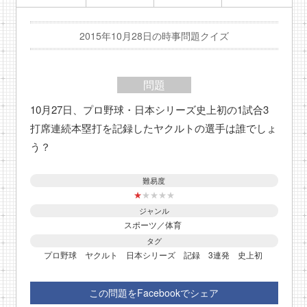
2015年10月28日の時事問題クイズ
問題
10月27日、プロ野球・日本シリーズ史上初の1試合3
打席連続本塁打を記録したヤクルトの選手は誰でしょ
う？
難易度
★
★
★
★
★
ジャンル
スポーツ／体育
タグ
プロ野球
ヤクルト
日本シリーズ
記録
3連発
史上初
この問題をFacebookでシェア