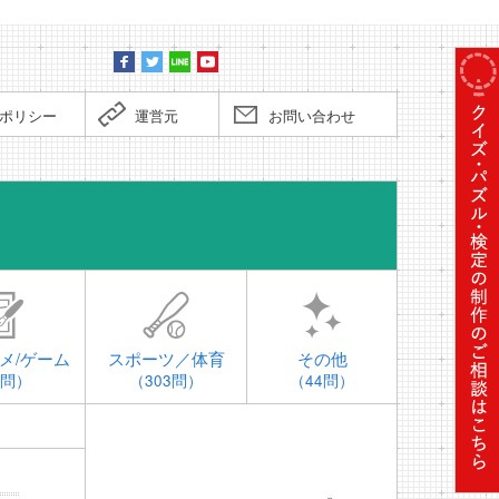
ポリシー
運営元
お問い合わせ
時事問題
メ/ゲーム
スポーツ／体育
その他
4問）
（303問）
（44問）