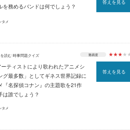
答えを見る
ルを務めるバンドは何でしょう？
ンタメ
★
★
★
★
難易度
ースを読む 時事問題クイズ
じアーティストにより歌われたアニメシ
答えを見る
ング最多数」としてギネス世界記録に
メ『名探偵コナン』の主題歌を21作
手は誰でしょう？
ンタメ