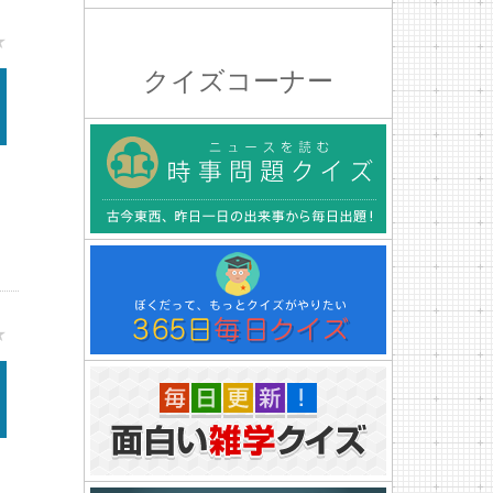
★
クイズコーナー
★