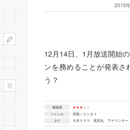
201
12月14日、1月放送開
ンを務めることが発表さ
う？
★
★
★
★
★
難易度
芸能／エンタメ
ジャンル
大河ドラマ
真田丸
アナウンサー
タグ