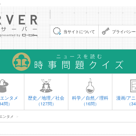
」
集まれ！クイズサーバー（Quiz Server）
当サイトについて
プライバシー
エンタメ
歴史／地理／社会
科学／自然／理科
漫画/アニ
34問）
（127問）
（16問）
（3
エンタメ
＞