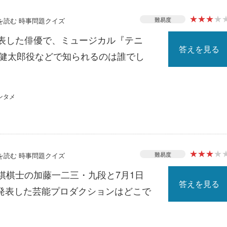
★
★
★
★
難易度
スを読む 時事問題クイズ
発表した俳優で、ミュージカル『テニ
答えを見る
南健太郎役などで知られるのは誰でし
ンタメ
★
★
★
★
難易度
スを読む 時事問題クイズ
棋棋士の加藤一二三・九段と7月1日
答えを見る
発表した芸能プロダクションはどこで