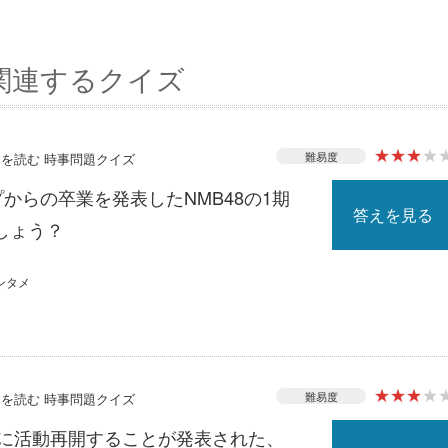
関連するクイズ
★
★
★
★
難易度
ースを読む 時事問題クイズ
プからの卒業を発表したNMB48の1期
答えを見る
しょう？
ンタメ
★
★
★
★
難易度
ースを読む 時事問題クイズ
月に活動再開することが発表された、