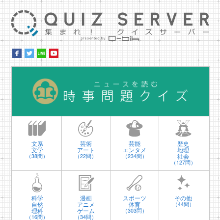
集ま
時
文系
芸術
芸能
歴史
文学
アート
エンタメ
地理
社会
（38問）
（22問）
（234問）
（127問）
科学
漫画
スポーツ
その他
自然
アニメ
体育
（44問）
理科
ゲーム
（303問）
（16問）
（34問）