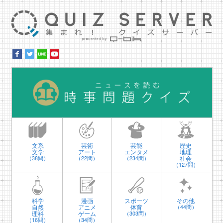
集ま
時
文系
芸術
芸能
歴史
文学
アート
エンタメ
地理
社会
（38問）
（22問）
（234問）
（127問）
科学
漫画
スポーツ
その他
自然
アニメ
体育
（44問）
理科
ゲーム
（303問）
（16問）
（34問）