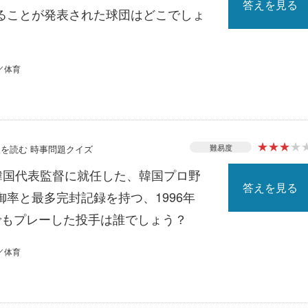
答えを見る
ることが発表された球団はどこでしょ
／体育
★
★
★
★
難易度
ースを読む 時事問題クイズ
の韓国代表監督に就任した、韓国プロ野
答えを見る
率と最多完封記録を持つ、1996年
でもプレーした投手は誰でしょう？
／体育