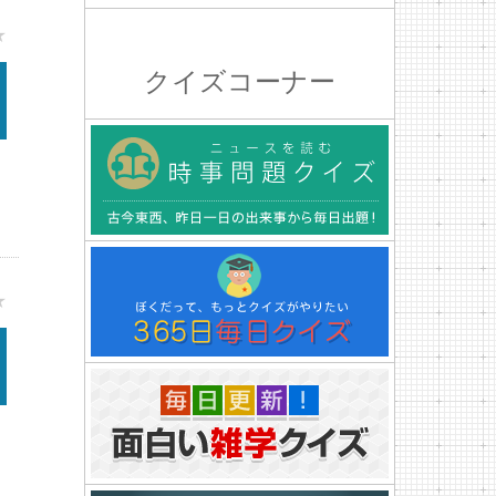
★
クイズコーナー
★