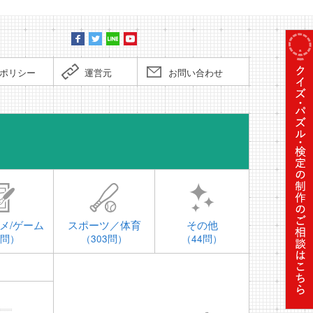
ポリシー
運営元
お問い合わせ
時事問題
メ/ゲーム
スポーツ／体育
その他
4問）
（303問）
（44問）