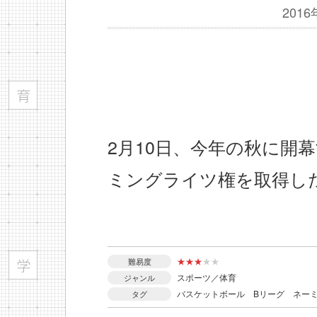
201
2月10日、今年の秋に開
ミングライツ権を取得し
★
★
★
★
★
難易度
スポーツ／体育
ジャンル
バスケットボール
Bリーグ
ネー
タグ