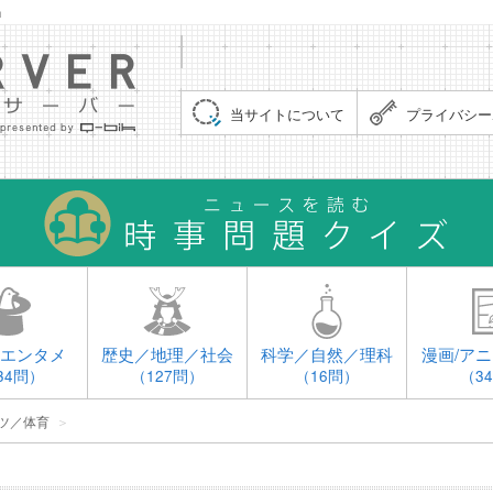
」
集まれ！クイズサーバー（Quiz Server）
当サイトについて
プライバシー
エンタメ
歴史／地理／社会
科学／自然／理科
漫画/アニ
34問）
（127問）
（16問）
（3
ツ／体育
＞