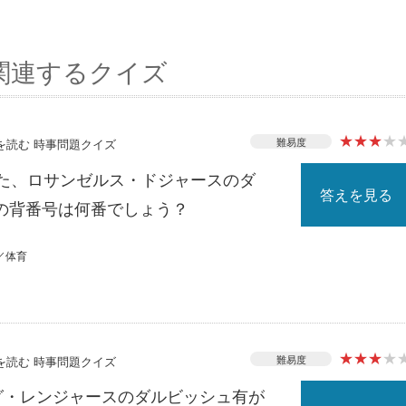
関連するクイズ
★
★
★
★
難易度
スを読む 時事問題クイズ
れた、ロサンゼルス・ドジャースのダ
答えを見る
の背番号は何番でしょう？
／体育
★
★
★
★
難易度
スを読む 時事問題クイズ
ーグ・レンジャースのダルビッシュ有が