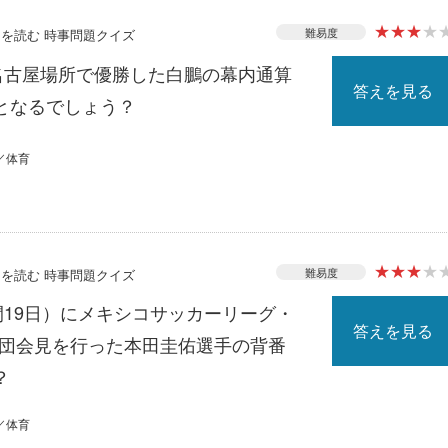
★
★
★
★
難易度
ースを読む 時事問題クイズ
撲名古屋場所で優勝した白鵬の幕内通算
答えを見る
となるでしょう？
／体育
★
★
★
★
難易度
ースを読む 時事問題クイズ
間19日）にメキシコサッカーリーグ・
答えを見る
入団会見を行った本田圭佑選手の背番
？
／体育