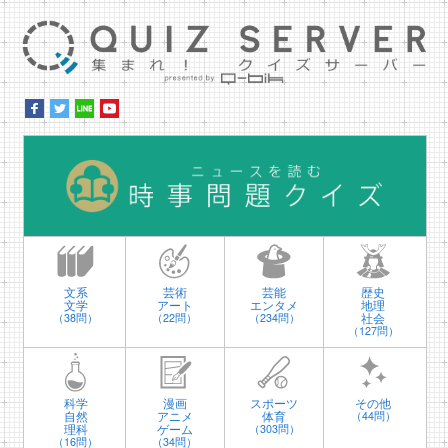
集ま
時
文系
芸術
芸能
歴史
文学
アート
エンタメ
地理
社会
（38問）
（22問）
（234問）
（127問）
科学
漫画
スポーツ
その他
自然
アニメ
体育
（44問）
理科
ゲーム
（303問）
（16問）
（34問）