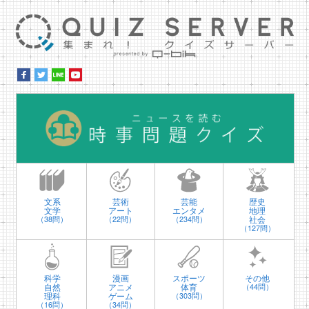
集ま
時
文系
芸術
芸能
歴史
文学
アート
エンタメ
地理
社会
（38問）
（22問）
（234問）
（127問）
科学
漫画
スポーツ
その他
自然
アニメ
体育
（44問）
理科
ゲーム
（303問）
（16問）
（34問）