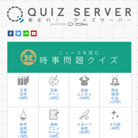
集ま
時
文系
芸術
芸能
歴史
文学
アート
エンタメ
地理
社会
（38問）
（22問）
（234問）
（127問）
科学
漫画
スポーツ
その他
自然
アニメ
体育
（44問）
理科
ゲーム
（303問）
（16問）
（34問）