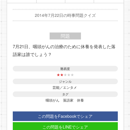
2014年7月22日の時事問題クイズ
問題
7月21日、咽頭がんの治療のために休養を発表した落
語家は誰でしょう？
難易度
★
★
★
★
★
ジャンル
芸能／エンタメ
タグ
咽頭がん
落語家
休養
この問題をFacebookでシェア
この問題をLINEでシェア