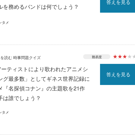
答えを見る
ルを務めるバンドは何でしょう？
ンタメ
★
★
★
★
難易度
ースを読む 時事問題クイズ
じアーティストにより歌われたアニメシ
答えを見る
ング最多数」としてギネス世界記録に
メ『名探偵コナン』の主題歌を21作
手は誰でしょう？
ンタメ