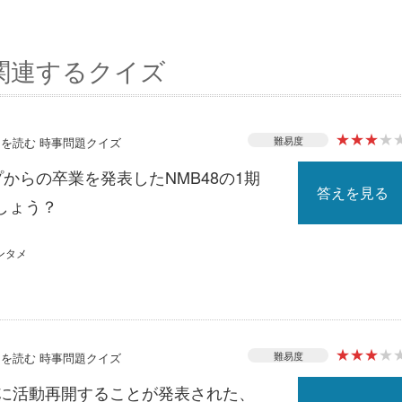
関連するクイズ
★
★
★
★
難易度
ースを読む 時事問題クイズ
プからの卒業を発表したNMB48の1期
答えを見る
しょう？
ンタメ
★
★
★
★
難易度
ースを読む 時事問題クイズ
月に活動再開することが発表された、