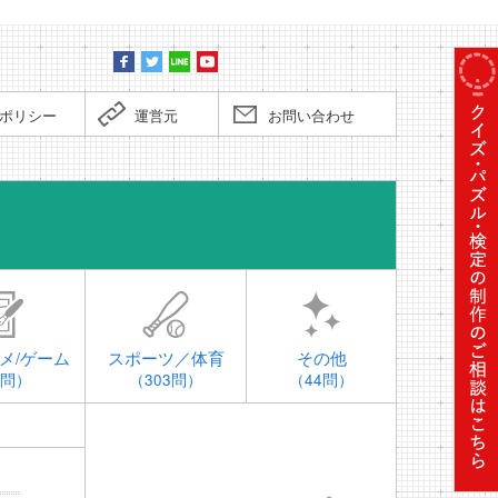
ポリシー
運営元
お問い合わせ
時事問題
メ/ゲーム
スポーツ／体育
その他
4問）
（303問）
（44問）