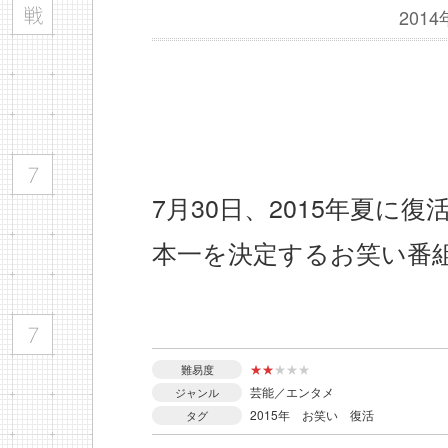
201
7月30日、2015年夏
本一を決定するお笑い番
★
★
★
★
★
難易度
芸能／エンタメ
ジャンル
2015年
お笑い
復活
タグ