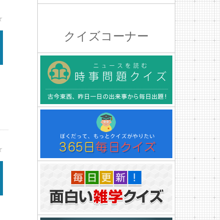
★
クイズコーナー
★