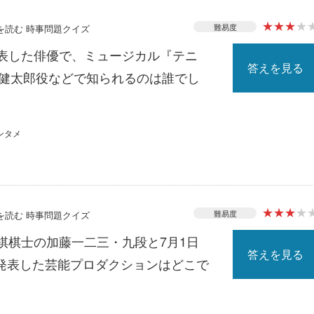
★
★
★
★
難易度
スを読む 時事問題クイズ
発表した俳優で、ミュージカル『テニ
答えを見る
南健太郎役などで知られるのは誰でし
ンタメ
★
★
★
★
難易度
スを読む 時事問題クイズ
棋棋士の加藤一二三・九段と7月1日
答えを見る
発表した芸能プロダクションはどこで