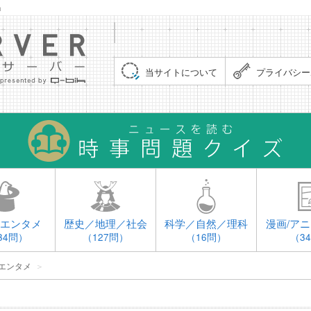
」
集まれ！クイズサーバー（Quiz Server）
当サイトについて
プライバシー
エンタメ
歴史／地理／社会
科学／自然／理科
漫画/アニ
34問）
（127問）
（16問）
（3
エンタメ
＞