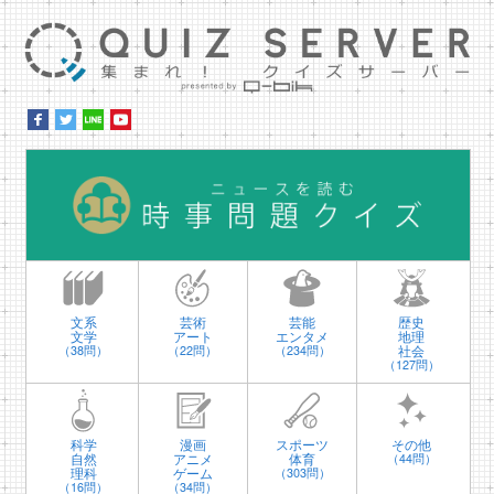
集ま
時
文系
芸術
芸能
歴史
文学
アート
エンタメ
地理
社会
（38問）
（22問）
（234問）
（127問）
科学
漫画
スポーツ
その他
自然
アニメ
体育
（44問）
理科
ゲーム
（303問）
（16問）
（34問）