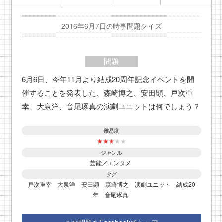
2016年6月7日の時事問題クイズ
問題
6月6日、今年11月より結成20周年記念イベントを開
催することを発表した、森崎博之、安田顕、戸次重
幸、大泉洋、音尾琢真の演劇ユニットは何でしょう？
難易度
★
★
★
★
★
ジャンル
芸能／エンタメ
タグ
戸次重幸
大泉洋
安田顕
森崎博之
演劇ユニット
結成20
年
音尾琢真