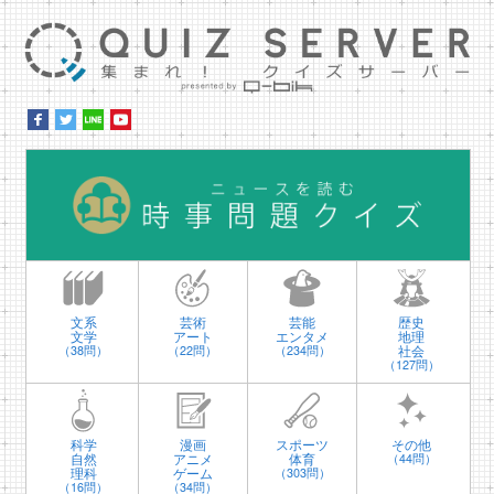
集ま
時
文系
芸術
芸能
歴史
文学
アート
エンタメ
地理
社会
（38問）
（22問）
（234問）
（127問）
科学
漫画
スポーツ
その他
自然
アニメ
体育
（44問）
理科
ゲーム
（303問）
（16問）
（34問）