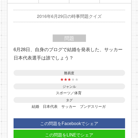
2016年6月29日の時事問題クイズ
問題
6月28日、自身のブログで結婚を発表した、サッカー
日本代表選手は誰でしょう？
難易度
★
★
★
★
★
ジャンル
スポーツ／体育
タグ
結婚
日本代表
サッカー
ブンデスリーガ
この問題をFacebookでシェア
この問題をLINEでシェア