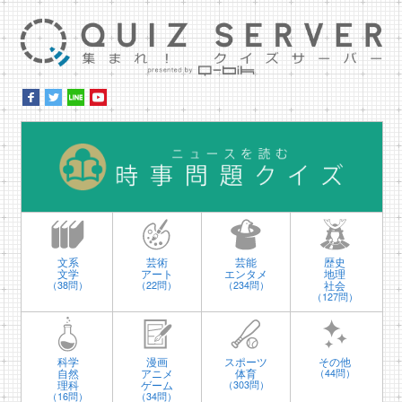
集ま
時
文系
芸術
芸能
歴史
文学
アート
エンタメ
地理
社会
（38問）
（22問）
（234問）
（127問）
科学
漫画
スポーツ
その他
自然
アニメ
体育
（44問）
理科
ゲーム
（303問）
（16問）
（34問）