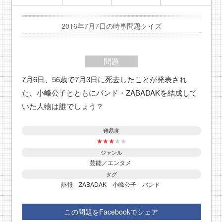
2016年7月7日の時事問題クイズ
問題
7月6日、56歳で7月3日に死去したことが発表され
た、小峰公子とともにバンド・ZABADAKを結成して
いた人物は誰でしょう？
難易度
★
★
★
★
★
ジャンル
芸能／エンタメ
タグ
訃報
ZABADAK
小峰公子
バンド
この問題をFacebookでシェア