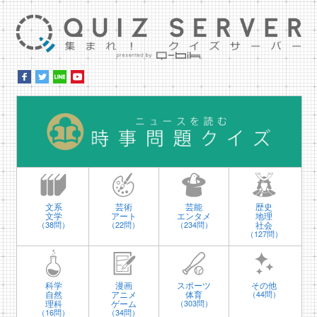
集ま
時
文系
芸術
芸能
歴史
文学
アート
エンタメ
地理
社会
（38問）
（22問）
（234問）
（127問）
科学
漫画
スポーツ
その他
自然
アニメ
体育
（44問）
理科
ゲーム
（303問）
（16問）
（34問）