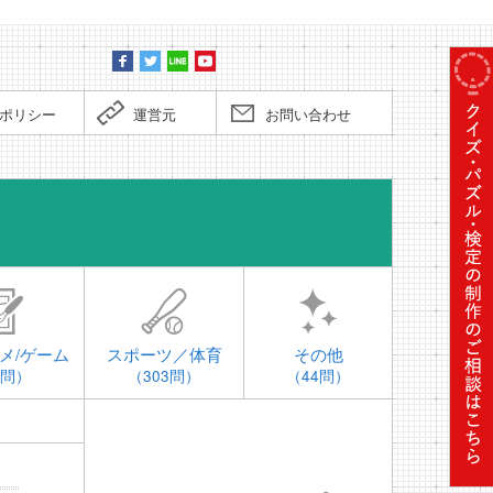
ポリシー
運営元
お問い合わせ
時事問題
メ/ゲーム
スポーツ／体育
その他
4問）
（303問）
（44問）