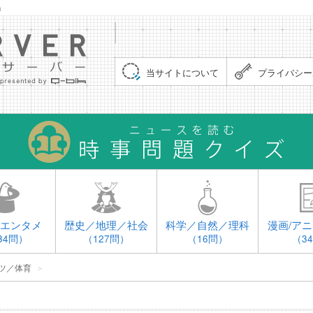
」
集まれ！クイズサーバー（Quiz Server）
当サイトについて
プライバシー
エンタメ
歴史／地理／社会
科学／自然／理科
漫画/アニ
34問）
（127問）
（16問）
（3
ツ／体育
＞