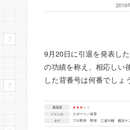
201
9月20日に引退を発表し
の功績を称え、相応しい
した背番号は何番でしょ
★
★
★
★
★
難易度
スポーツ／体育
ジャンル
プロ野球
野球
三浦大輔
横浜ナ
タグ