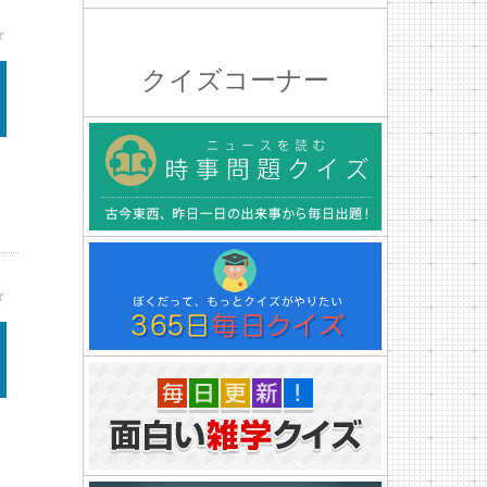
★
クイズコーナー
★