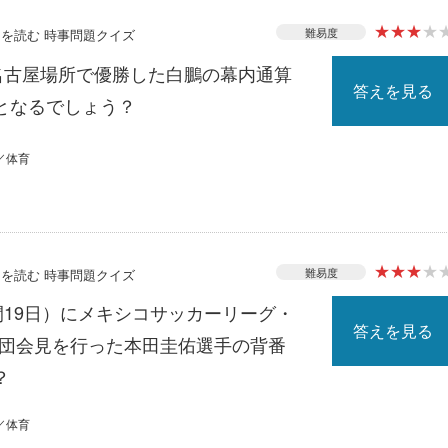
★
★
★
★
難易度
ースを読む 時事問題クイズ
撲名古屋場所で優勝した白鵬の幕内通算
答えを見る
となるでしょう？
／体育
★
★
★
★
難易度
ースを読む 時事問題クイズ
間19日）にメキシコサッカーリーグ・
答えを見る
入団会見を行った本田圭佑選手の背番
？
／体育