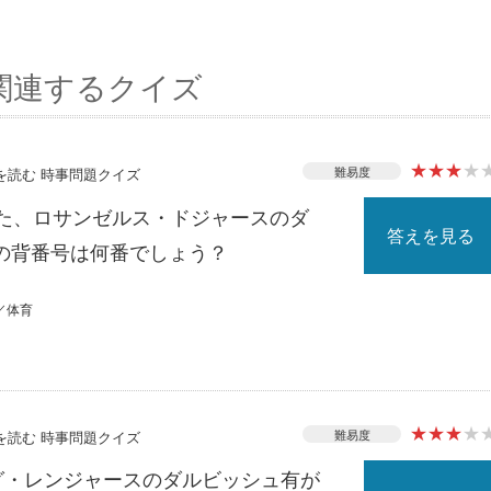
関連するクイズ
★
★
★
★
難易度
スを読む 時事問題クイズ
れた、ロサンゼルス・ドジャースのダ
答えを見る
の背番号は何番でしょう？
／体育
★
★
★
★
難易度
スを読む 時事問題クイズ
ーグ・レンジャースのダルビッシュ有が