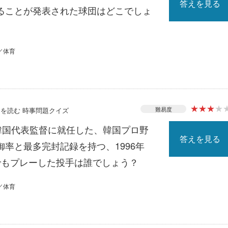
答えを見る
ることが発表された球団はどこでしょ
／体育
★
★
★
★
難易度
ースを読む 時事問題クイズ
の韓国代表監督に就任した、韓国プロ野
答えを見る
率と最多完封記録を持つ、1996年
でもプレーした投手は誰でしょう？
／体育