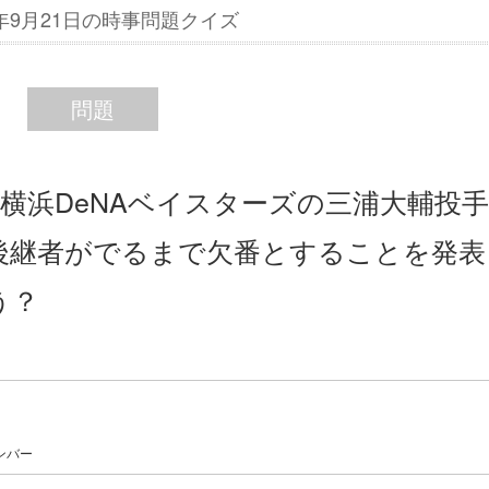
6年9月21日の時事問題クイズ
問題
た横浜DeNAベイスターズの三浦大輔投手
後継者がでるまで欠番とすることを発表
う？
ンバー