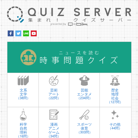
集ま
時
文系
芸術
芸能
歴史
文学
アート
エンタメ
地理
社会
（38問）
（22問）
（234問）
（127問）
科学
漫画
スポーツ
その他
自然
アニメ
体育
（44問）
理科
ゲーム
（303問）
（16問）
（34問）