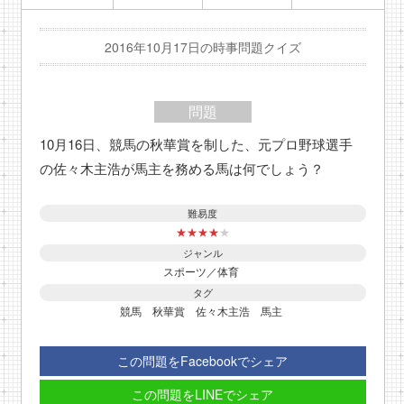
2016年10月17日の時事問題クイズ
問題
10月16日、競馬の秋華賞を制した、元プロ野球選手
の佐々木主浩が馬主を務める馬は何でしょう？
難易度
★
★
★
★
★
ジャンル
スポーツ／体育
タグ
競馬
秋華賞
佐々木主浩
馬主
この問題をFacebookでシェア
この問題をLINEでシェア