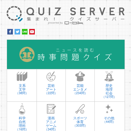
集ま
時
文系
芸術
芸能
歴史
文学
アート
エンタメ
地理
社会
（38問）
（22問）
（234問）
（127問）
科学
漫画
スポーツ
その他
自然
アニメ
体育
（44問）
理科
ゲーム
（303問）
（16問）
（34問）