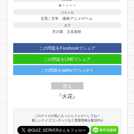
★
★
★
★
★
ジャンル
文系／文学
漫画/アニメ/ゲーム
タグ
芥川賞
又吉直樹
この問題をFacebookでシェア
この問題をLINEでシェア
この問題をtwitterでつぶやく
答え
『火花』
このクイズが気に入ったらフォローしてね！
新しいクイズコンテンツなど更新情報を配信中♪