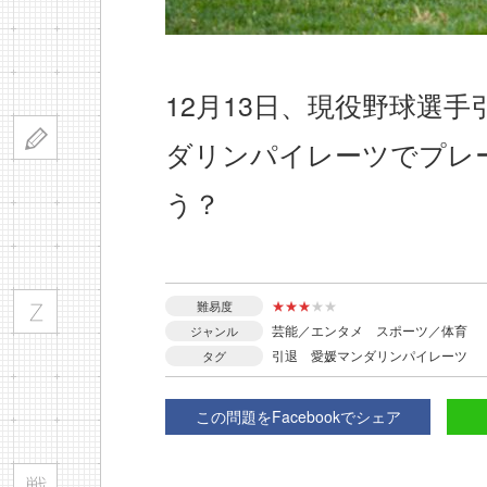
12月13日、現役野球選
ダリンパイレーツでプレ
う？
★
★
★
★
★
難易度
芸能／エンタメ
スポーツ／体育
ジャンル
引退
愛媛マンダリンパイレーツ
タグ
この問題をFacebookでシェア