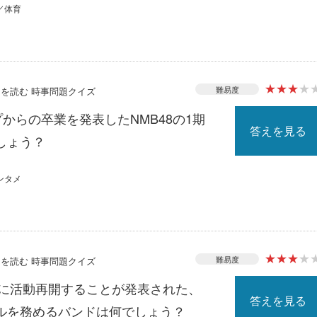
／体育
★
★
★
★
難易度
ースを読む 時事問題クイズ
プからの卒業を発表したNMB48の1期
答えを見る
しょう？
ンタメ
★
★
★
★
難易度
ースを読む 時事問題クイズ
月に活動再開することが発表された、
答えを見る
ルを務めるバンドは何でしょう？