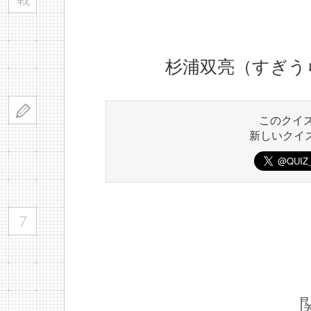
杉浦双亮（すぎう
このクイ
新しいクイ