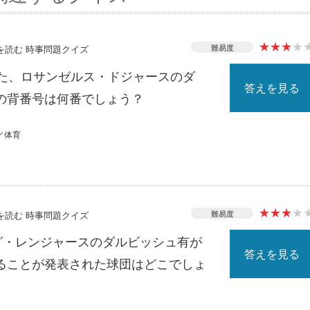
★
★
★
★
難易度
スを読む 時事問題クイズ
れた、ロサンゼルス・ドジャースのダ
答えを見る
の背番号は何番でしょう？
／体育
★
★
★
★
難易度
スを読む 時事問題クイズ
ーグ・レンジャースのダルビッシュ有が
答えを見る
ることが発表された球団はどこでしょ