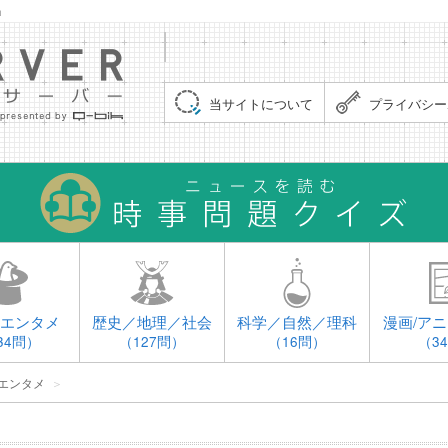
」
集まれ！クイズサーバー（Quiz Server）
当サイトについて
プライバシー
エンタメ
歴史／地理／社会
科学／自然／理科
漫画/アニ
34問）
（127問）
（16問）
（3
エンタメ
＞