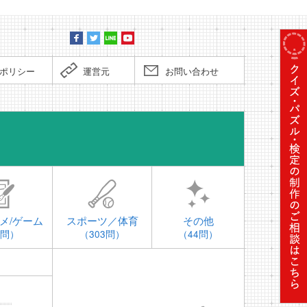
ポリシー
運営元
お問い合わせ
時事問題
メ/ゲーム
スポーツ／体育
その他
4問）
（303問）
（44問）