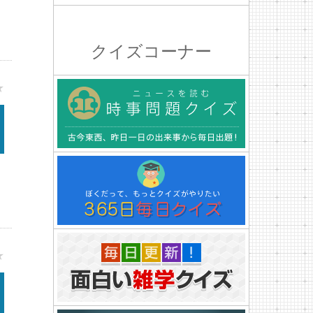
クイズコーナー
★
★