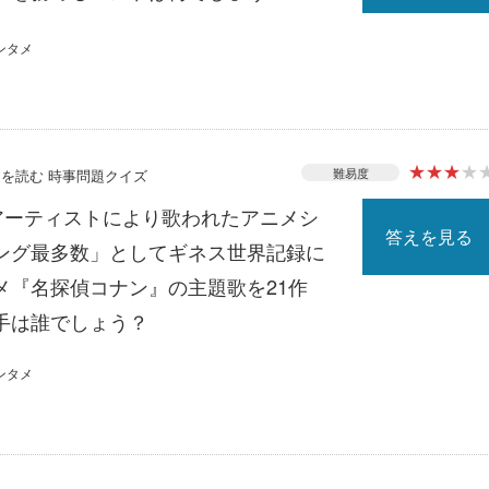
ンタメ
★
★
★
★
難易度
ースを読む 時事問題クイズ
じアーティストにより歌われたアニメシ
答えを見る
ング最多数」としてギネス世界記録に
メ『名探偵コナン』の主題歌を21作
手は誰でしょう？
ンタメ