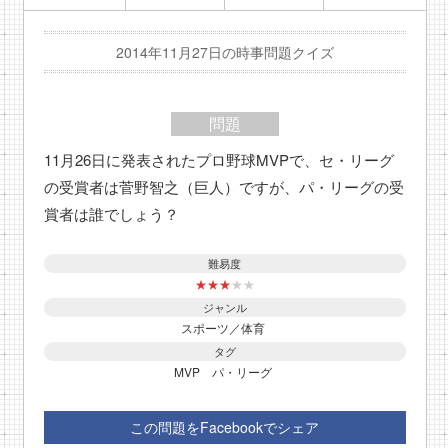
2014年11月27日の時事問題クイズ
問題
11月26日に発表されたプロ野球MVPで、セ・リーグ
の受賞者は菅野智之（巨人）ですが、パ・リーグの受
賞者は誰でしょう？
難易度
★
★
★
★
★
ジャンル
スポーツ／体育
タグ
MVP
パ・リーグ
この問題をFacebookでシェア