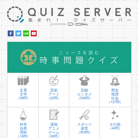
集ま
時
文系
芸術
芸能
歴史
文学
アート
エンタメ
地理
社会
（38問）
（22問）
（234問）
（127問）
科学
漫画
スポーツ
その他
自然
アニメ
体育
（44問）
理科
ゲーム
（303問）
（16問）
（34問）