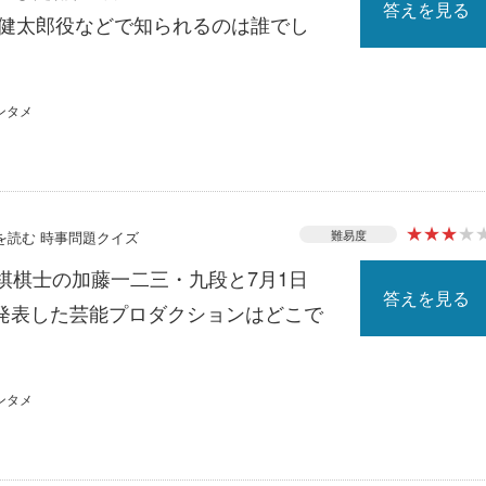
答えを見る
南健太郎役などで知られるのは誰でし
ンタメ
★
★
★
★
難易度
スを読む 時事問題クイズ
棋棋士の加藤一二三・九段と7月1日
答えを見る
発表した芸能プロダクションはどこで
ンタメ