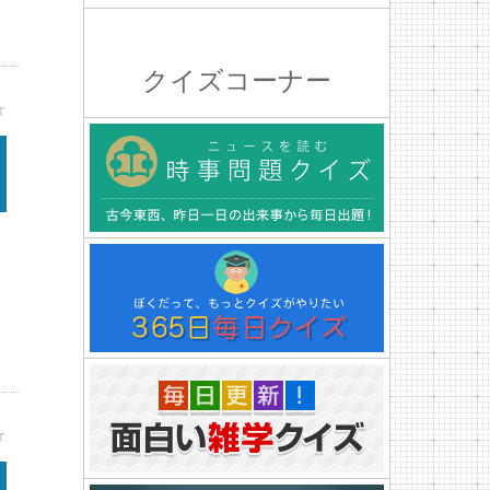
クイズコーナー
★
★