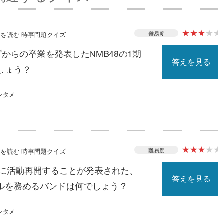
★
★
★
★
難易度
ースを読む 時事問題クイズ
プからの卒業を発表したNMB48の1期
答えを見る
しょう？
ンタメ
★
★
★
★
難易度
ースを読む 時事問題クイズ
月に活動再開することが発表された、
答えを見る
ルを務めるバンドは何でしょう？
ンタメ