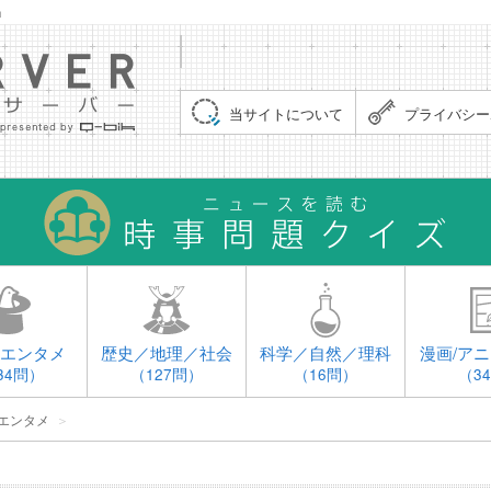
」
集まれ！クイズサーバー（Quiz Server）
当サイトについて
プライバシー
エンタメ
歴史／地理／社会
科学／自然／理科
漫画/アニ
34問）
（127問）
（16問）
（3
エンタメ
＞