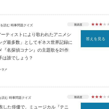
★
★
★
★
難易度
ースを読む 時事問題クイズ
じアーティストにより歌われたアニメシ
答えを見る
ング最多数」としてギネス世界記録に
メ『名探偵コナン』の主題歌を21作
手は誰でしょう？
ンタメ
★
★
★
★
難易度
スを読む 時事問題クイズ
発表した俳優で、ミュージカル『テニ