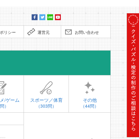
ポリシー
運営元
お問い合わせ
時事問題
メ/ゲーム
スポーツ／体育
その他
4問）
（303問）
（44問）