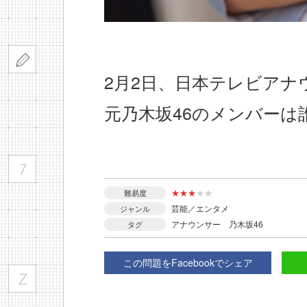
2月2日、日本テレビア
元乃木坂46のメンバーは
★
★
★
★
★
難易度
芸能／エンタメ
ジャンル
アナウンサー
乃木坂46
タグ
この問題をFacebookでシェア