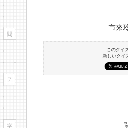
市來
このクイ
新しいクイ