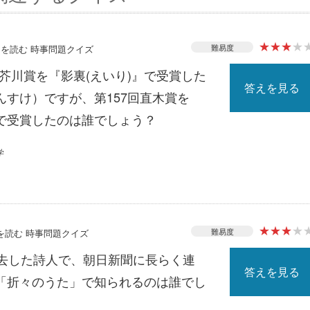
★
★
★
★
難易度
ースを読む 時事問題クイズ
7回芥川賞を『影裏(えいり)』で受賞した
答えを見る
んすけ）ですが、第157回直木賞を
で受賞したのは誰でしょう？
学
★
★
★
★
難易度
スを読む 時事問題クイズ
死去した詩人で、朝日新聞に長らく連
答えを見る
「折々のうた」で知られるのは誰でし