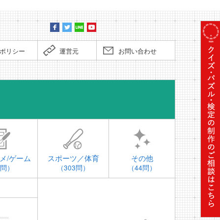
ポリシー
運営元
お問い合わせ
時事問題
メ/ゲーム
スポーツ／体育
その他
4問）
（303問）
（44問）