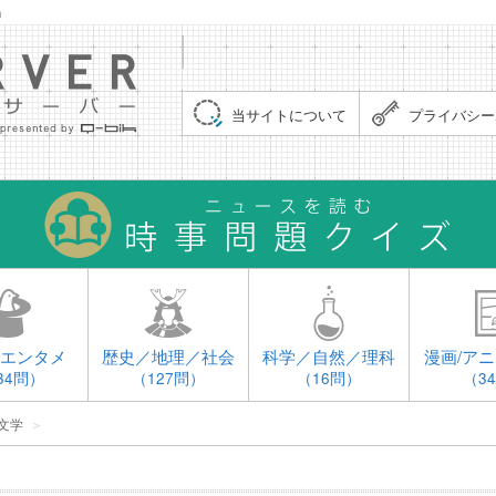
」
集まれ！クイズサーバー（Quiz Server）
当サイトについて
プライバシー
エンタメ
歴史／地理／社会
科学／自然／理科
漫画/アニ
34問）
（127問）
（16問）
（3
文学
＞