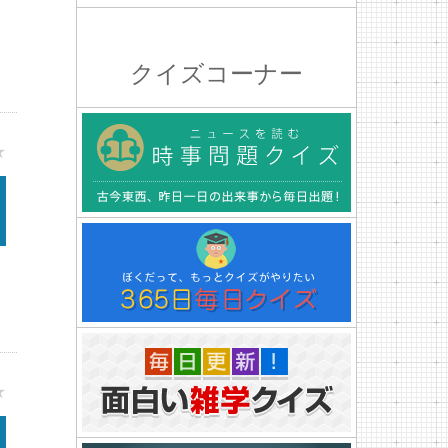
クイズコーナー
★
★