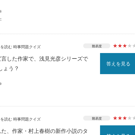
学
た
★
★
★
★
難易度
ースを読む 時事問題クイズ
を宣言した作家で、浅見光彦シリーズで
答えを見る
しょう？
学
★
★
★
★
難易度
ースを読む 時事問題クイズ
された、作家・村上春樹の新作小説のタ