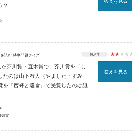
答えを見る
う？
学
★
★
★
★
難易度
ースを読む 時事問題クイズ
された芥川賞・直木賞で、芥川賞を『し
答えを見る
したのは山下澄人（やました・すみ
賞を『蜜蜂と遠雷』で受賞したのは誰
学
芥川賞