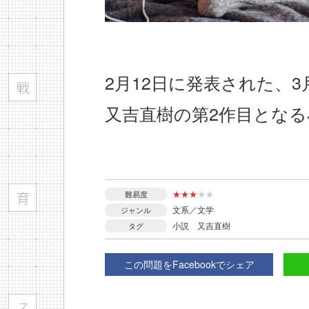
2月12日に発表された、
又吉直樹の第2作目とな
★
★
★
★
★
難易度
文系／文学
ジャンル
小説
又吉直樹
タグ
この問題をFacebookでシェア