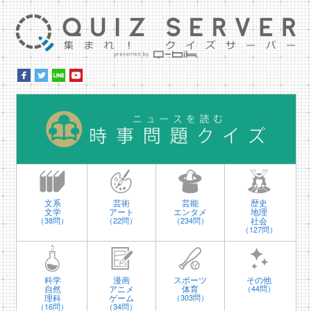
集ま
時
文系
芸術
芸能
歴史
文学
アート
エンタメ
地理
社会
（38問）
（22問）
（234問）
（127問）
科学
漫画
スポーツ
その他
自然
アニメ
体育
（44問）
理科
ゲーム
（303問）
（16問）
（34問）