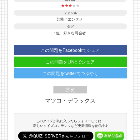
★
★
★
★
★
ジャンル
芸能／エンタメ
タグ
1位
好きな司会者
この問題をFacebookでシェア
この問題をLINEでシェア
この問題をtwitterでつぶやく
答え
マツコ・デラックス
このクイズが気に入ったらフォローしてね！
新しいクイズコンテンツなど更新情報を配信中♪