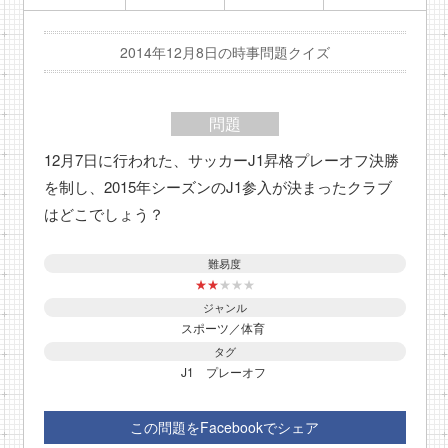
2014年12月8日の時事問題クイズ
問題
12月7日に行われた、サッカーJ1昇格プレーオフ決勝
を制し、2015年シーズンのJ1参入が決まったクラブ
はどこでしょう？
難易度
★
★
★
★
★
ジャンル
スポーツ／体育
タグ
J1
プレーオフ
この問題をFacebookでシェア