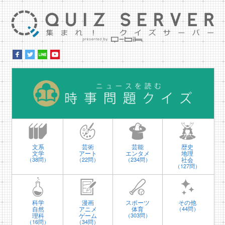
集ま
時
文系
芸術
芸能
歴史
文学
アート
エンタメ
地理
社会
（38問）
（22問）
（234問）
（127問）
科学
漫画
スポーツ
その他
自然
アニメ
体育
（44問）
理科
ゲーム
（303問）
（16問）
（34問）