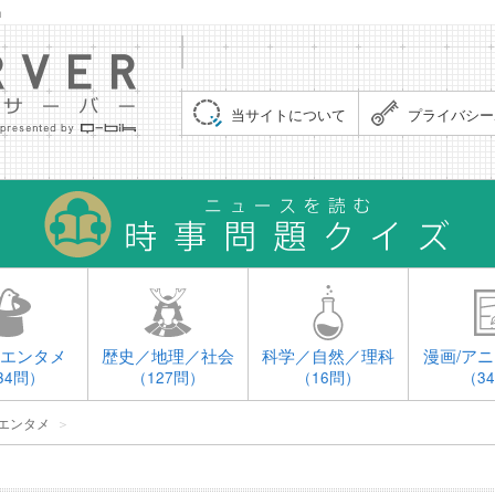
」
集まれ！クイズサーバー（Quiz Server）
当サイトについて
プライバシー
エンタメ
歴史／地理／社会
科学／自然／理科
漫画/アニ
34問）
（127問）
（16問）
（3
エンタメ
＞