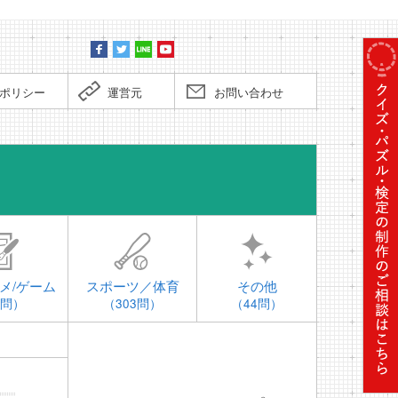
ポリシー
運営元
お問い合わせ
時事問題
メ/ゲーム
スポーツ／体育
その他
4問）
（303問）
（44問）