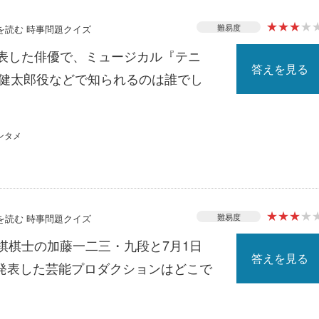
★
★
★
★
難易度
スを読む 時事問題クイズ
発表した俳優で、ミュージカル『テニ
答えを見る
南健太郎役などで知られるのは誰でし
ンタメ
★
★
★
★
難易度
スを読む 時事問題クイズ
棋棋士の加藤一二三・九段と7月1日
答えを見る
発表した芸能プロダクションはどこで