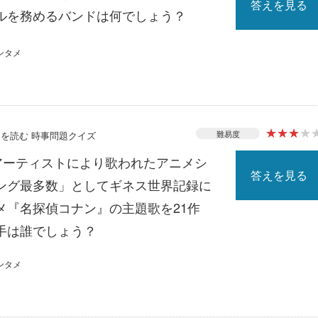
答えを見る
ルを務めるバンドは何でしょう？
ンタメ
★
★
★
★
難易度
ースを読む 時事問題クイズ
じアーティストにより歌われたアニメシ
答えを見る
ング最多数」としてギネス世界記録に
メ『名探偵コナン』の主題歌を21作
手は誰でしょう？
ンタメ