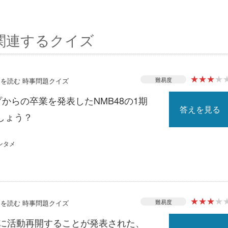
関連するクイズ
★
★
★
★
難易度
ースを読む 時事問題クイズ
プからの卒業を発表したNMB48の1期
答えを見る
しょう？
ンタメ
★
★
★
★
難易度
ースを読む 時事問題クイズ
月に活動再開することが発表された、