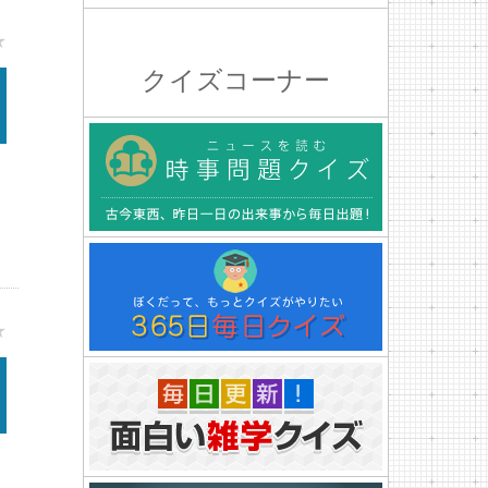
★
クイズコーナー
★