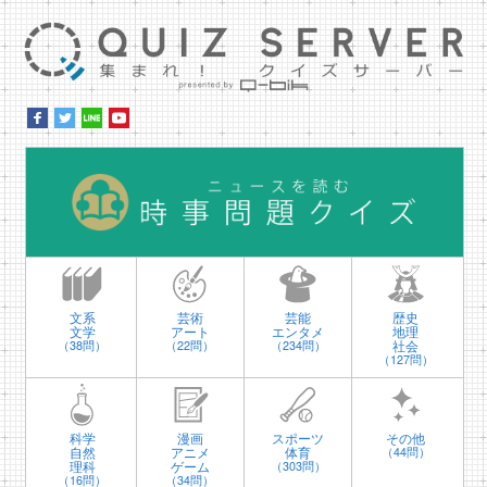
集ま
時
文系
芸術
芸能
歴史
文学
アート
エンタメ
地理
社会
（38問）
（22問）
（234問）
（127問）
科学
漫画
スポーツ
その他
自然
アニメ
体育
（44問）
理科
ゲーム
（303問）
（16問）
（34問）