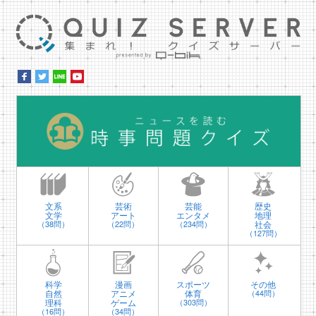
集ま
時
文系
芸術
芸能
歴史
文学
アート
エンタメ
地理
社会
（38問）
（22問）
（234問）
（127問）
科学
漫画
スポーツ
その他
自然
アニメ
体育
（44問）
理科
ゲーム
（303問）
（16問）
（34問）