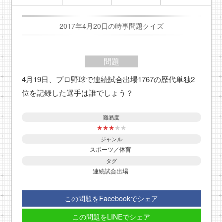
2017年4月20日の時事問題クイズ
問題
4月19日、プロ野球で連続試合出場1767の歴代単独2
位を記録した選手は誰でしょう？
難易度
★
★
★
★
★
ジャンル
スポーツ／体育
タグ
連続試合出場
この問題をFacebookでシェア
この問題をLINEでシェア