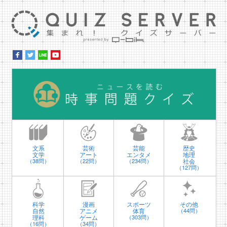
集ま
時
文系
芸術
芸能
歴史
文学
アート
エンタメ
地理
社会
（38問）
（22問）
（234問）
（127問）
科学
漫画
スポーツ
その他
自然
アニメ
体育
（44問）
理科
ゲーム
（303問）
（16問）
（34問）