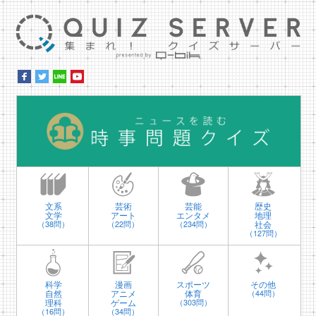
集ま
時
文系
芸術
芸能
歴史
文学
アート
エンタメ
地理
社会
（38問）
（22問）
（234問）
（127問）
科学
漫画
スポーツ
その他
自然
アニメ
体育
（44問）
理科
ゲーム
（303問）
（16問）
（34問）