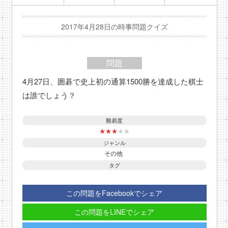
2017年4月28日の時事問題クイズ
問題
4月27日、囲碁で史上初の通算1500勝を達成した棋士
は誰でしょう？
難易度
★
★
★
★
★
ジャンル
その他
タグ
この問題をFacebookでシェア
この問題をLINEでシェア