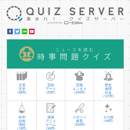
集ま
時
文系
芸術
芸能
歴史
文学
アート
エンタメ
地理
社会
（38問）
（22問）
（234問）
（127問）
科学
漫画
スポーツ
その他
自然
アニメ
体育
（44問）
理科
ゲーム
（303問）
（16問）
（34問）