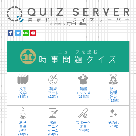
集ま
時
文系
芸術
芸能
歴史
文学
アート
エンタメ
地理
社会
（38問）
（22問）
（234問）
（127問）
科学
漫画
スポーツ
その他
自然
アニメ
体育
（44問）
理科
ゲーム
（303問）
（16問）
（34問）