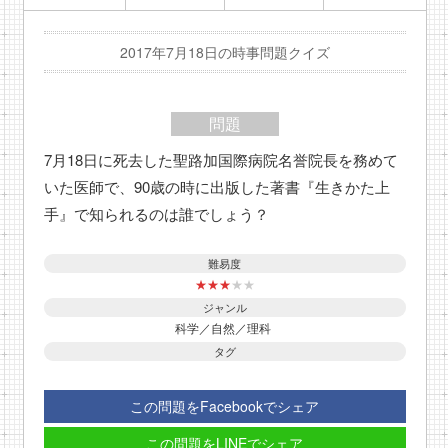
2017年7月18日の時事問題クイズ
問題
7月18日に死去した聖路加国際病院名誉院長を務めて
いた医師で、90歳の時に出版した著書『生きかた上
手』で知られるのは誰でしょう？
難易度
★
★
★
★
★
ジャンル
科学／自然／理科
タグ
この問題をFacebookでシェア
この問題をLINEでシェア