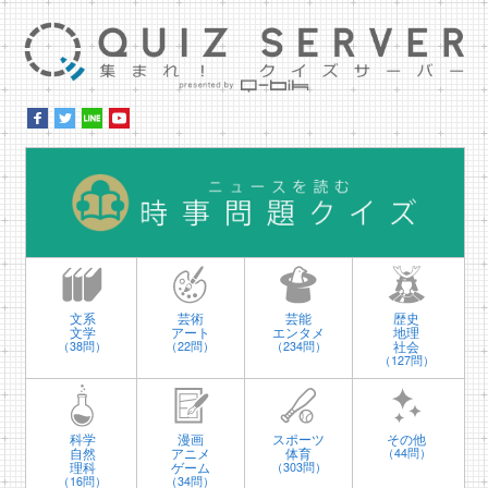
集ま
時
文系
芸術
芸能
歴史
文学
アート
エンタメ
地理
社会
（38問）
（22問）
（234問）
（127問）
科学
漫画
スポーツ
その他
自然
アニメ
体育
（44問）
理科
ゲーム
（303問）
（16問）
（34問）