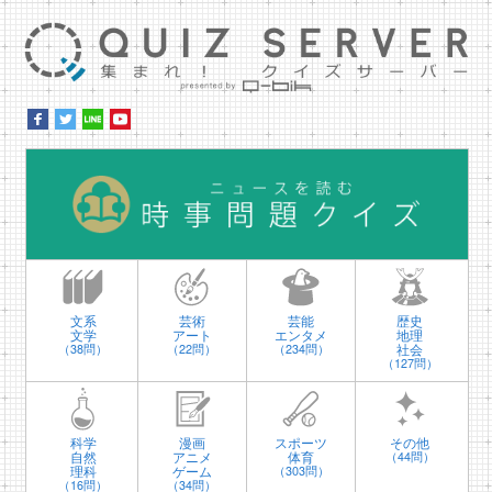
集ま
時
文系
芸術
芸能
歴史
文学
アート
エンタメ
地理
社会
（38問）
（22問）
（234問）
（127問）
科学
漫画
スポーツ
その他
自然
アニメ
体育
（44問）
理科
ゲーム
（303問）
（16問）
（34問）