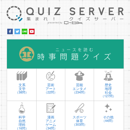
集ま
時
文系
芸術
芸能
歴史
文学
アート
エンタメ
地理
社会
（38問）
（22問）
（234問）
（127問）
科学
漫画
スポーツ
その他
自然
アニメ
体育
（44問）
理科
ゲーム
（303問）
（16問）
（34問）