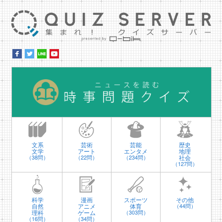
集ま
時
文系
芸術
芸能
歴史
文学
アート
エンタメ
地理
社会
（38問）
（22問）
（234問）
（127問）
科学
漫画
スポーツ
その他
自然
アニメ
体育
（44問）
理科
ゲーム
（303問）
（16問）
（34問）