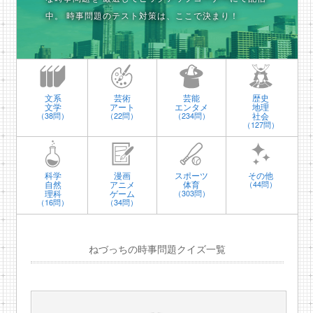
中。
時事問題のテスト対策は、ここで決まり！
文系
芸術
芸能
歴史
文学
アート
エンタメ
地理
社会
（38問）
（22問）
（234問）
（127問）
科学
漫画
スポーツ
その他
自然
アニメ
体育
（44問）
理科
ゲーム
（303問）
（16問）
（34問）
ねづっちの時事問題クイズ一覧