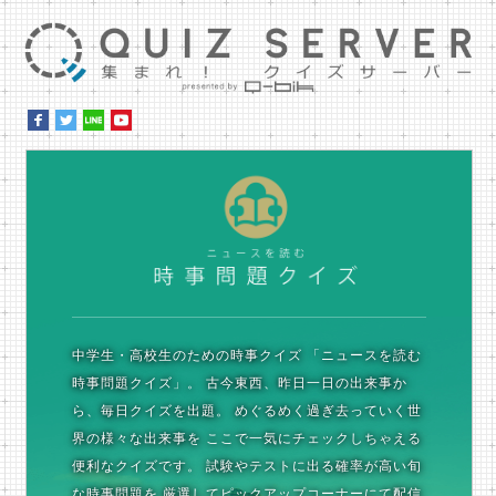
集ま
時
中学生・高校生のための時事クイズ
「ニュースを読む
時事問題クイズ」。
古今東西、昨日一日の出来事か
ら、毎日クイズを出題。
めぐるめく過ぎ去っていく世
界の様々な出来事を
ここで一気にチェックしちゃえる
便利なクイズです。
試験やテストに出る確率が高い旬
な時事問題を
厳選してピックアップコーナーにて配信