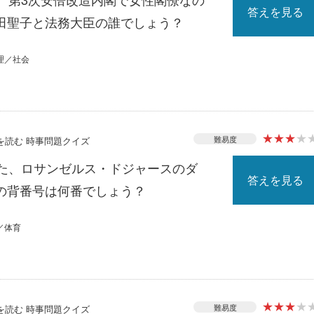
答えを見る
田聖子と法務大臣の誰でしょう？
理／社会
★
★
★
★
難易度
スを読む 時事問題クイズ
れた、ロサンゼルス・ドジャースのダ
答えを見る
の背番号は何番でしょう？
／体育
★
★
★
★
難易度
スを読む 時事問題クイズ