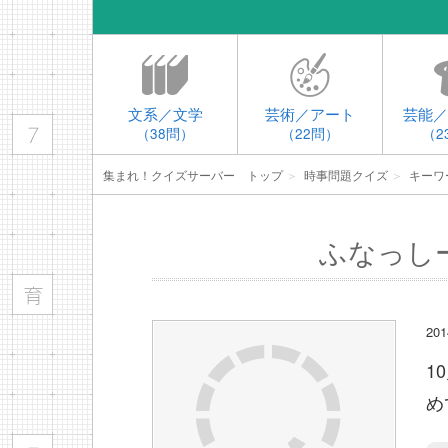
文系／文学
芸術／アート
芸能／
（38問）
（22問）
（2
集まれ！クイズサーバー トップ
＞
時事問題クイズ
＞
キーワ
ふなっし
20
1
め