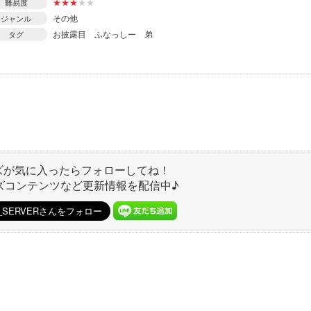
★
★
★
★
★
難易度
その他
ジャンル
お披露目
ふなっしー
弟
タグ
ズが気に入ったらフォローしてね！
ズコンテンツなど更新情報を配信中♪