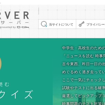
」
集まれ！クイズサーバー（Quiz Server）
当サイトについて
プライバシー
時事問題クイズ
中学生・高校生のため
「ニュースを読む 時事
古今東西、昨日一日の
めぐるめく過ぎ去って
ここで一気にチェック
試験やテストに出る確
厳選してピックアップ
時事問題のテスト対策