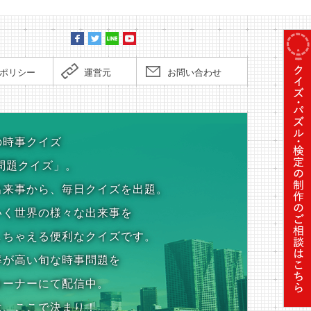
ポリシー
運営元
お問い合わせ
の時事クイズ
問題クイズ」。
出来事から、毎日クイズを出題。
いく世界の様々な出来事を
しちゃえる便利なクイズです。
率が高い旬な時事問題を
コーナーにて配信中。
は、ここで決まり！