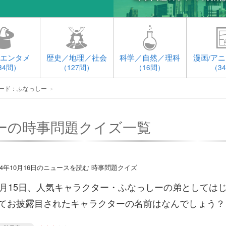
エンタメ
歴史／地理／社会
科学／自然／理科
漫画/アニ
34問）
（127問）
（16問）
（3
ード：ふなっしー
＞
ーの時事問題クイズ一覧
14年10月16日のニュースを読む 時事問題クイズ
0月15日、人気キャラクター・ふなっしーの弟としては
てお披露目されたキャラクターの名前はなんでしょう？