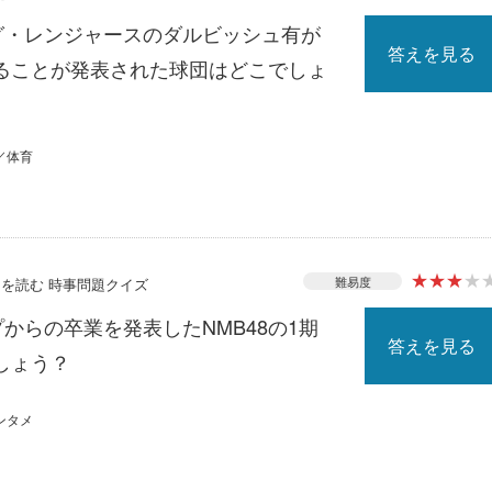
ーグ・レンジャースのダルビッシュ有が
答えを見る
ることが発表された球団はどこでしょ
／体育
★
★
★
★
難易度
ースを読む 時事問題クイズ
プからの卒業を発表したNMB48の1期
答えを見る
しょう？
ンタメ