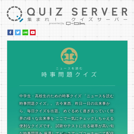
集ま
時
中学生・高校生のための時事クイズ
「ニュースを読む
時事問題クイズ」。
古今東西、昨日一日の出来事か
ら、毎日クイズを出題。
めぐるめく過ぎ去っていく世
界の様々な出来事を
ここで一気にチェックしちゃえる
便利なクイズです。
試験やテストに出る確率が高い旬
な時事問題を
厳選してピックアップコーナーにて配信