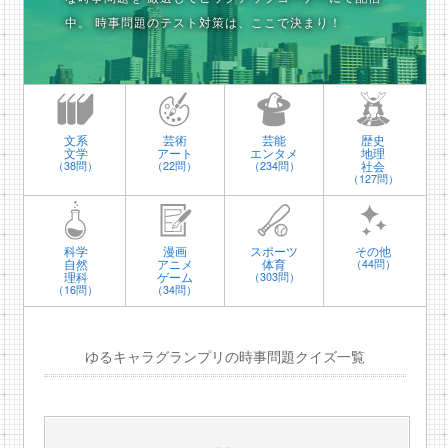
中。
時事問題のテスト対策は、ここで決まり！
文系
芸術
芸能
歴史
文学
アート
エンタメ
地理
社会
（38問）
（22問）
（234問）
（127問）
科学
漫画
スポーツ
その他
自然
アニメ
体育
（44問）
理科
ゲーム
（303問）
（16問）
（34問）
ゆるキャラグランプリの時事問題クイズ一覧