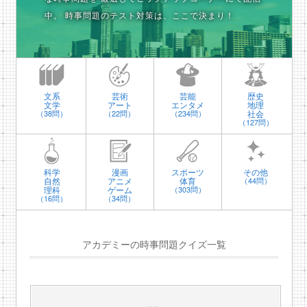
中。
時事問題のテスト対策は、ここで決まり！
文系
芸術
芸能
歴史
文学
アート
エンタメ
地理
社会
（38問）
（22問）
（234問）
（127問）
科学
漫画
スポーツ
その他
自然
アニメ
体育
（44問）
理科
ゲーム
（303問）
（16問）
（34問）
アカデミーの時事問題クイズ一覧