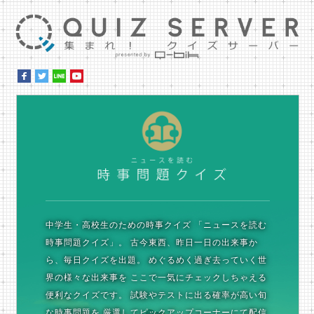
集ま
時
中学生・高校生のための時事クイズ
「ニュースを読む
時事問題クイズ」。
古今東西、昨日一日の出来事か
ら、毎日クイズを出題。
めぐるめく過ぎ去っていく世
界の様々な出来事を
ここで一気にチェックしちゃえる
便利なクイズです。
試験やテストに出る確率が高い旬
な時事問題を
厳選してピックアップコーナーにて配信