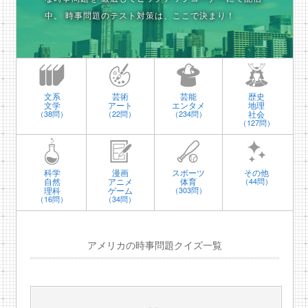
中。
時事問題のテスト対策は、ここで決まり！
文系
芸術
芸能
歴史
文学
アート
エンタメ
地理
社会
（38問）
（22問）
（234問）
（127問）
科学
漫画
スポーツ
その他
自然
アニメ
体育
（44問）
理科
ゲーム
（303問）
（16問）
（34問）
アメリカの時事問題クイズ一覧