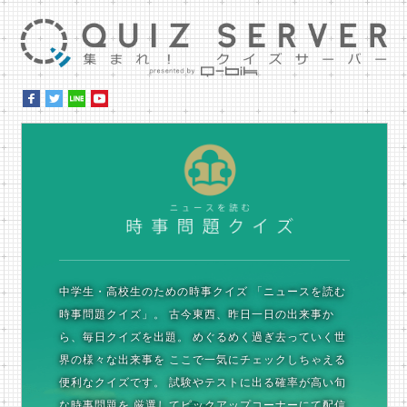
集ま
時
中学生・高校生のための時事クイズ
「ニュースを読む
時事問題クイズ」。
古今東西、昨日一日の出来事か
ら、毎日クイズを出題。
めぐるめく過ぎ去っていく世
界の様々な出来事を
ここで一気にチェックしちゃえる
便利なクイズです。
試験やテストに出る確率が高い旬
な時事問題を
厳選してピックアップコーナーにて配信