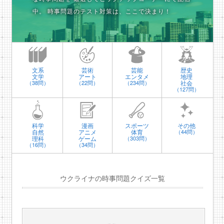
中。
時事問題のテスト対策は、ここで決まり！
文系
芸術
芸能
歴史
文学
アート
エンタメ
地理
社会
（38問）
（22問）
（234問）
（127問）
科学
漫画
スポーツ
その他
自然
アニメ
体育
（44問）
理科
ゲーム
（303問）
（16問）
（34問）
ウクライナの時事問題クイズ一覧