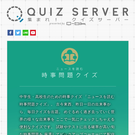
集ま
時
中学生・高校生のための時事クイズ
「ニュースを読む
時事問題クイズ」。
古今東西、昨日一日の出来事か
ら、毎日クイズを出題。
めぐるめく過ぎ去っていく世
界の様々な出来事を
ここで一気にチェックしちゃえる
便利なクイズです。
試験やテストに出る確率が高い旬
な時事問題を
厳選してピックアップコーナーにて配信