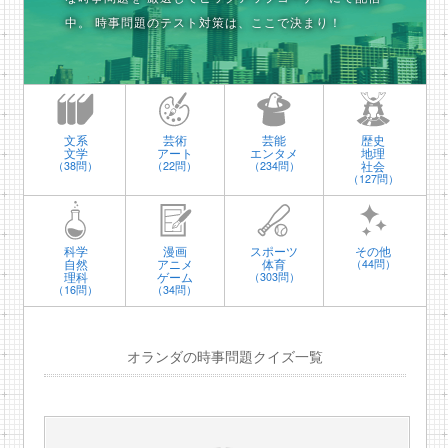
中。
時事問題のテスト対策は、ここで決まり！
文系
芸術
芸能
歴史
文学
アート
エンタメ
地理
社会
（38問）
（22問）
（234問）
（127問）
科学
漫画
スポーツ
その他
自然
アニメ
体育
（44問）
理科
ゲーム
（303問）
（16問）
（34問）
オランダの時事問題クイズ一覧