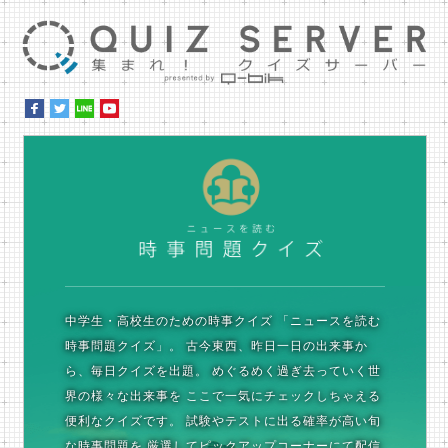
集ま
時
中学生・高校生のための時事クイズ
「ニュースを読む
時事問題クイズ」。
古今東西、昨日一日の出来事か
ら、毎日クイズを出題。
めぐるめく過ぎ去っていく世
界の様々な出来事を
ここで一気にチェックしちゃえる
便利なクイズです。
試験やテストに出る確率が高い旬
な時事問題を
厳選してピックアップコーナーにて配信