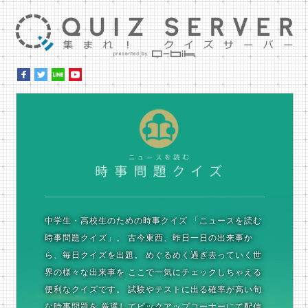
集ま
時
中学生・高校生のための時事クイズ
「ニュースを読む
時事問題クイズ」。
古今東西、昨日一日の出来事か
ら、毎日クイズを出題。
めぐるめく過ぎ去っていく世
界の様々な出来事を
ここで一気にチェックしちゃえる
便利なクイズです。
試験やテストに出る確率が高い旬
な時事問題を
厳選してピックアップコーナーにて配信