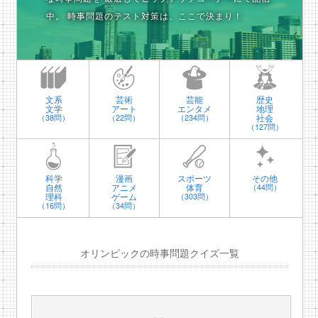
中。
時事問題のテスト対策は、ここで決まり！
文系
芸術
芸能
歴史
文学
アート
エンタメ
地理
社会
（38問）
（22問）
（234問）
（127問）
科学
漫画
スポーツ
その他
自然
アニメ
体育
（44問）
理科
ゲーム
（303問）
（16問）
（34問）
オリンピックの時事問題クイズ一覧