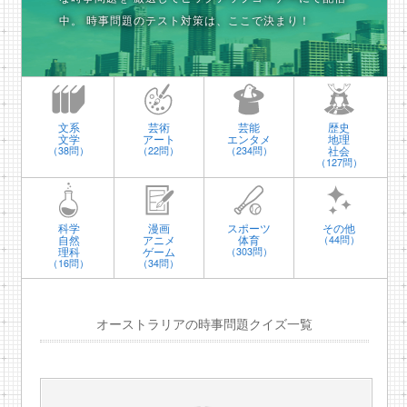
中。
時事問題のテスト対策は、ここで決まり！
文系
芸術
芸能
歴史
文学
アート
エンタメ
地理
社会
（38問）
（22問）
（234問）
（127問）
科学
漫画
スポーツ
その他
自然
アニメ
体育
（44問）
理科
ゲーム
（303問）
（16問）
（34問）
オーストラリアの時事問題クイズ一覧