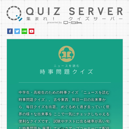
集ま
時
中学生・高校生のための時事クイズ
「ニュースを読む
時事問題クイズ」。
古今東西、昨日一日の出来事か
ら、毎日クイズを出題。
めぐるめく過ぎ去っていく世
界の様々な出来事を
ここで一気にチェックしちゃえる
便利なクイズです。
試験やテストに出る確率が高い旬
な時事問題を
厳選してピックアップコーナーにて配信