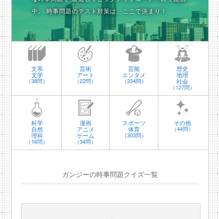
中。
時事問題のテスト対策は、ここで決まり！
文系
芸術
芸能
歴史
文学
アート
エンタメ
地理
社会
（38問）
（22問）
（234問）
（127問）
科学
漫画
スポーツ
その他
自然
アニメ
体育
（44問）
理科
ゲーム
（303問）
（16問）
（34問）
ガンジーの時事問題クイズ一覧