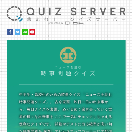
集ま
時
中学生・高校生のための時事クイズ
「ニュースを読む
時事問題クイズ」。
古今東西、昨日一日の出来事か
ら、毎日クイズを出題。
めぐるめく過ぎ去っていく世
界の様々な出来事を
ここで一気にチェックしちゃえる
便利なクイズです。
試験やテストに出る確率が高い旬
な時事問題を
厳選してピックアップコーナーにて配信