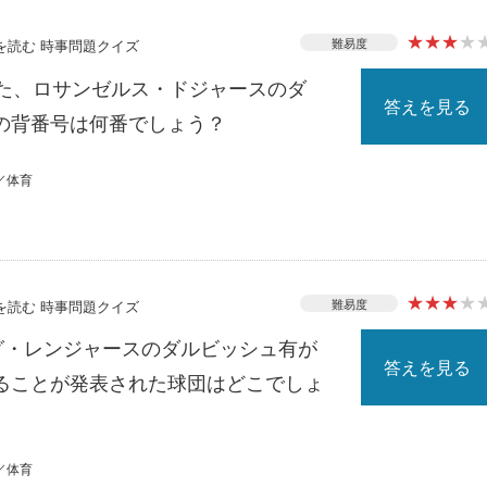
★
★
★
★
難易度
スを読む 時事問題クイズ
れた、ロサンゼルス・ドジャースのダ
答えを見る
の背番号は何番でしょう？
／体育
★
★
★
★
難易度
スを読む 時事問題クイズ
ーグ・レンジャースのダルビッシュ有が
答えを見る
ることが発表された球団はどこでしょ
／体育