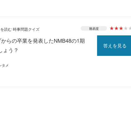
★
★
★
★
難易度
ースを読む 時事問題クイズ
プからの卒業を発表したNMB48の1期
答えを見る
しょう？
ンタメ