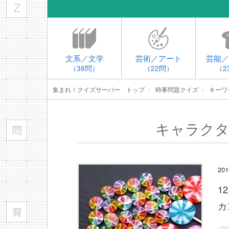
文系／文学
芸術／アート
芸能／
（38問）
（22問）
（2
集まれ！クイズサーバー トップ
＞
時事問題クイズ
＞
キーワ
キャラクタ
20
1
カ