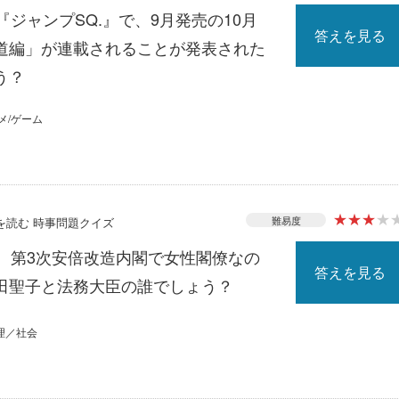
『ジャンプSQ.』で、9月発売の10月
答えを見る
道編」が連載されることが発表された
う？
メ/ゲーム
★
★
★
★
難易度
スを読む 時事問題クイズ
る、第3次安倍改造内閣で女性閣僚なの
答えを見る
田聖子と法務大臣の誰でしょう？
理／社会