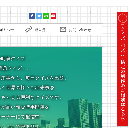
ポリシー
運営元
お問い合わせ
の時事クイズ
問題クイズ」。
出来事から、毎日クイズを出題。
いく世界の様々な出来事を
しちゃえる便利なクイズです。
率が高い旬な時事問題を
コーナーにて配信中。
は、ここで決まり！