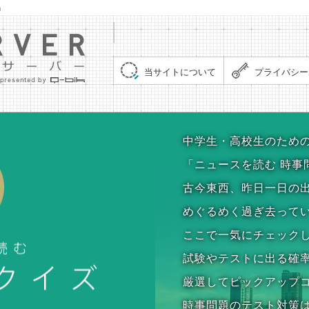
」
集まれ！クイズサーバー（Quiz Server）
当サイトについて
プライバシー
時事問題クイズ
中学生・高校生のため
「ニュースを読む 時事
古今東西、昨日一日の
めぐるめく過ぎ去って
ここで一気にチェック
試験やテストに出る確
厳選してピックアップ
時事問題のテスト対策