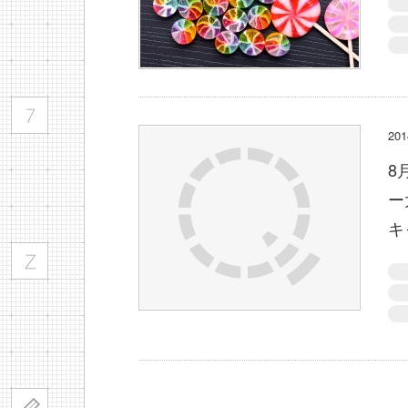
2
8
ー
キ